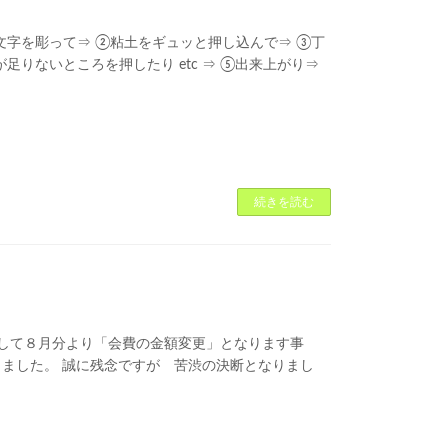
文字を彫って⇒ ②粘土をギュッと押し込んで⇒ ③丁
りないところを押したり etc ⇒ ⑤出来上がり⇒
続きを読む
して８月分より「会費の金額変更」となります事
ました。 誠に残念ですが 苦渋の決断となりまし