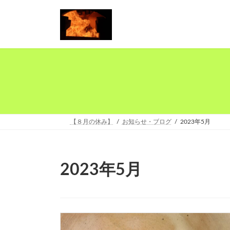
コ
ナ
ン
ビ
テ
ゲ
ン
ー
ツ
シ
へ
ョ
ス
ン
キ
に
ッ
移
プ
動
【８月の休み】
お知らせ・ブログ
2023年5月
2023年5月