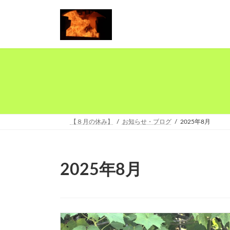
コ
ナ
ン
ビ
テ
ゲ
ン
ー
ツ
シ
へ
ョ
ス
ン
キ
に
ッ
移
プ
動
【８月の休み】
お知らせ・ブログ
2025年8月
2025年8月