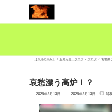
コ
ナ
ン
ビ
テ
ゲ
ン
ー
ツ
シ
へ
ョ
ス
ン
キ
に
ッ
移
プ
動
【８月の休み】
お知らせ・ブログ
ブログ
哀愁漂
哀愁漂う高炉！？
最
2025年3月13日
2025年3月13日
浦
終
更
新
日