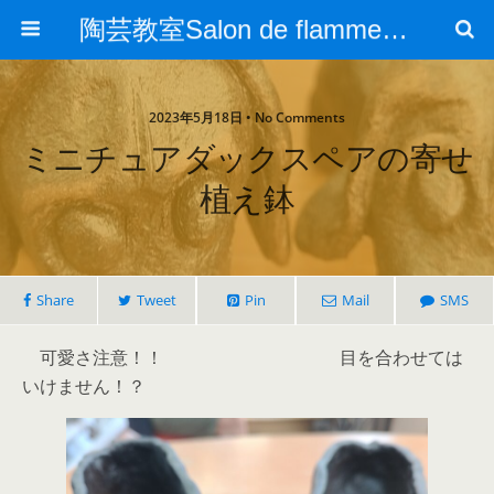
陶芸教室Salon de flamme/東川口陶芸教室/陶芸広場
2023年5月18日 • No Comments
ミニチュアダックスペアの寄せ
植え鉢
Share
Tweet
Pin
Mail
SMS
可愛さ注意！！ 目を合わせては
いけません！？